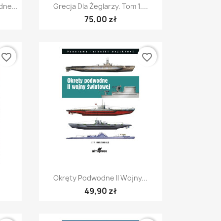
Szybki podgląd

ne...
Grecja Dla Żeglarzy. Tom 1....
75,00 zł
favorite_border
favorite_border
Szybki podgląd

Okręty Podwodne II Wojny...
49,90 zł