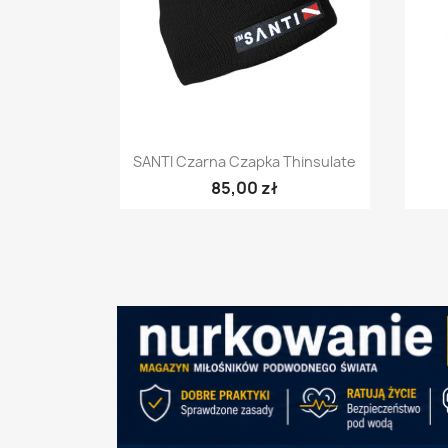
Szybki podgląd

SANTI Czarna Czapka Thinsulate
85,00 zł