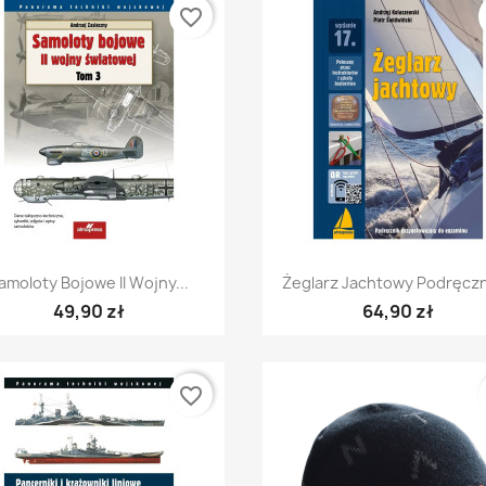
favorite_border
Szybki podgląd
Szybki podgląd


amoloty Bojowe II Wojny...
Żeglarz Jachtowy Podręczni
49,90 zł
64,90 zł
favorite_border