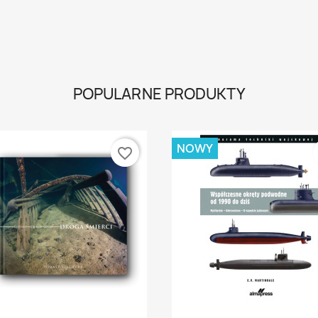
POPULARNE PRODUKTY
NOWY
favorite_border