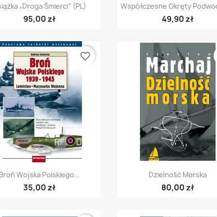
Szybki podgląd
Szybki podgląd


iążka „Droga Śmierci” (PL)
Współczesne Okręty Podwod
95,00 zł
49,90 zł
favorite_border
Szybki podgląd
Szybki podgląd


Broń Wojska Polskiego...
Dzielność Morska
35,00 zł
80,00 zł