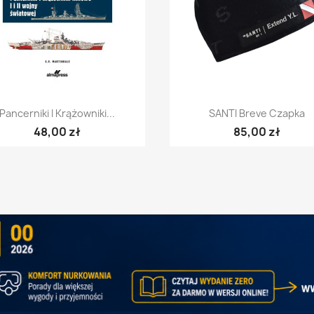
Szybki podgląd
Szybki podgląd


Pancerniki I Krążowniki...
SANTI Breve Czapka
48,00 zł
85,00 zł