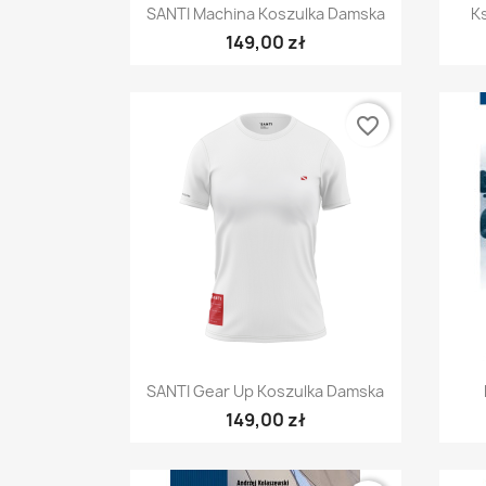
Szybki podgląd

SANTI Machina Koszulka Damska
Ks
149,00 zł
favorite_border
Szybki podgląd

SANTI Gear Up Koszulka Damska
149,00 zł