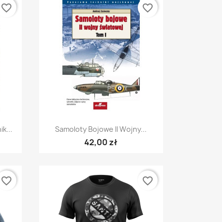
favorite_border
favorite_border
Szybki podgląd

k...
Samoloty Bojowe II Wojny...
42,00 zł
favorite_border
favorite_border