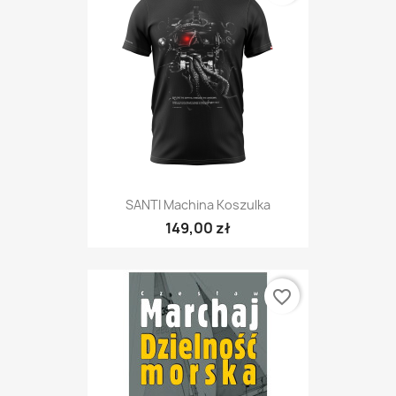
SANTI Machina Koszulka
149,00 zł
favorite_border