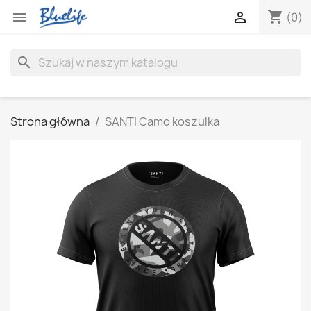
shopping_cart


(0)
search
Strona główna
SANTI Camo koszulka