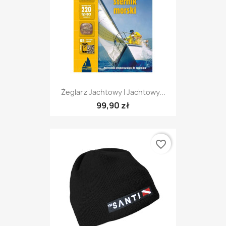
Żeglarz Jachtowy I Jachtowy...
99,90 zł
favorite_border