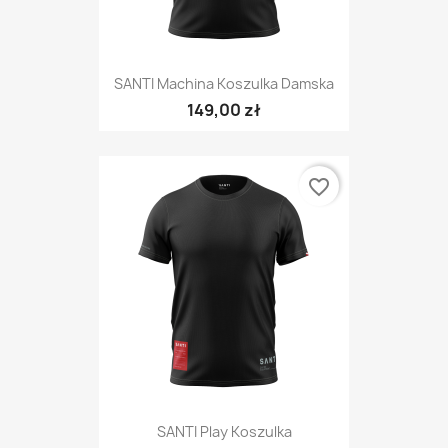
SANTI Machina Koszulka Damska
149,00 zł
favorite_border
SANTI Play Koszulka