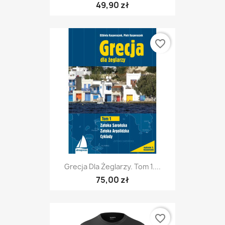
49,90 zł
favorite_border
Grecja Dla Żeglarzy. Tom 1....
75,00 zł
favorite_border