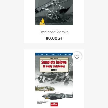
Dzielność Morska
80,00 zł
favorite_border