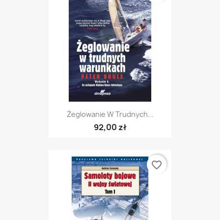
Żeglowanie W Trudnych...
92,00 zł
favorite_border