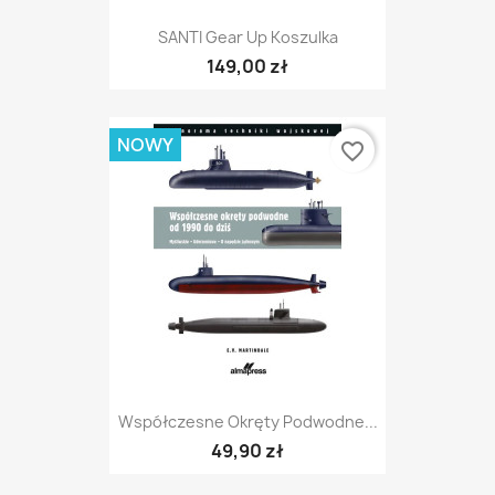
SANTI Gear Up Koszulka
149,00 zł
NOWY
favorite_border
Współczesne Okręty Podwodne...
49,90 zł